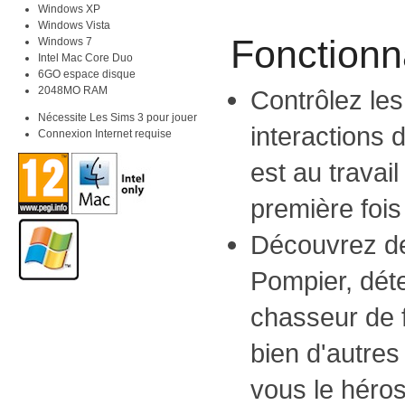
Windows XP
Windows Vista
Fonctionna
Windows 7
Intel Mac Core Duo
6GO espace disque
2048MO RAM
Contrôlez les
Nécessite Les Sims 3 pour jouer
interactions d
Connexion Internet requise
est au travail
première fois 
Découvrez de 
Pompier, déte
chasseur de 
bien d'autres
vous le héros