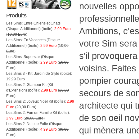
nouvelles oppo
Produits
professionnell
Les Sims: Entre Chiens et Chats
Ambitions, c'es
(Disque Additionnel) (boîte):
2,99 Euro
(
10,00 Euro
)
Les Sims: En Vacances (Disque
votre Sim sera 
Additionnel) (boîte):
2,99 Euro
(
10,00
Euro
)
s'il provoquera
Les Sims: Superstar (Disque
Additionnel) (boîte):
2,99 Euro
(
10,00
voisins. Faites
Euro
)
Les Sims 3 - Kit: Jardin de Style (boîte):
pompier courag
19,99 Euro
Les Sims 2: Glamour Kit (Kit
secours de son 
d'Extension) (boîte):
2,99 Euro
(
20,00
Euro
)
Les Sims 2: Joyeux Noël Kit (boîte):
2,99
architecte qui t
Euro
(
20,00 Euro
)
Les Sims 2: Fun en Famille Kit (boîte):
de son oeil no
2,99 Euro
(
20,00 Euro
)
Les Sims 2: Nuit de Folie (Disque
qui mènera une
Additionnel) (boîte):
4,99 Euro
(
30,00
Euro
)