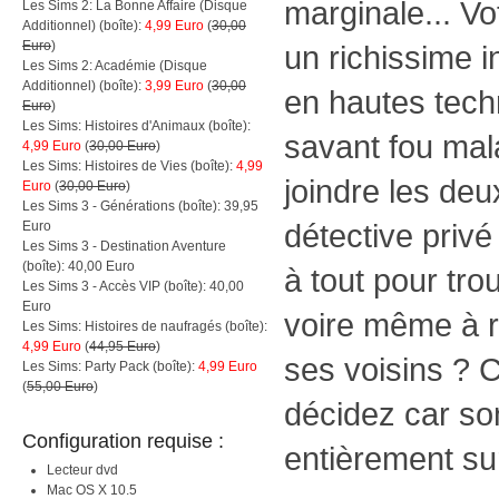
marginale... Vo
Les Sims 2: La Bonne Affaire (Disque
Additionnel) (boîte):
4,99 Euro
(
30,00
Euro
)
un richissime i
Les Sims 2: Académie (Disque
Additionnel) (boîte):
3,99 Euro
(
30,00
en hautes tech
Euro
)
Les Sims: Histoires d'Animaux (boîte):
savant fou mal
4,99 Euro
(
30,00 Euro
)
Les Sims: Histoires de Vies (boîte):
4,99
joindre les deu
Euro
(
30,00 Euro
)
Les Sims 3 - Générations (boîte): 39,95
détective privé
Euro
Les Sims 3 - Destination Aventure
(boîte): 40,00 Euro
à tout pour tro
Les Sims 3 - Accès VIP (boîte): 40,00
Euro
voire même à r
Les Sims: Histoires de naufragés (boîte):
4,99 Euro
(
44,95 Euro
)
ses voisins ? 
Les Sims: Party Pack (boîte):
4,99 Euro
(
55,00 Euro
)
décidez car so
Configuration requise :
entièrement sur
Lecteur dvd
Mac OS X 10.5