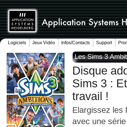
Logiciels
Jeux Vidéo
Infos/Contacts
Support
Pro
Les Sims 3 Ambit
Disque add
Sims 3 : E
travail !
Elargissez les
avec une série