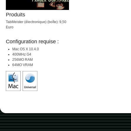
Produits
TabMeister (électronique) (boîte): 9,50
Euro
Configuration requise :
Mac OS X 10.4.0
400MHz G4
256MO RAM
64MO VRAM