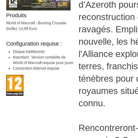
d'Azeroth pour
reconstruction
Produits
World of Warcraft - Burning Crusade
ravagés. Empli
(boîte): 14,99 Euro
nouvelle, les h
Configuration requise :
l'Alliance expl
Disque Additionnel
Important : Version complète de
World of Warcraft requise pour jouer.
terres, franchi
Connection Internet requise
ténèbres pour 
royaumes situ
connu.
Rencontreront-