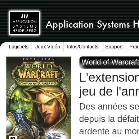
Logiciels
Jeux Vidéo
Infos/Contacts
Support
Pro
World of Warcraf
L'extension
jeu de l'an
Des années se
depuis la défai
ardente au mon