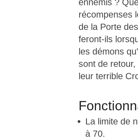
ennemis ? Quel
récompenses le
de la Porte de
feront-ils lorsq
les démons qu'
sont de retour,
leur terrible C
Fonctionna
La limite de
à 70.